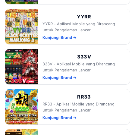
YYRR
YYRR - Aplikasi Mobile yang Dirancang
untuk Pengalaman Lancar
Kunjungi Brand →
333V
333V - Aplikasi Mobile yang Dirancang
untuk Pengalaman Lancar
Kunjungi Brand →
RR33
RR33 - Aplikasi Mobile yang Dirancang
untuk Pengalaman Lancar
Kunjungi Brand →