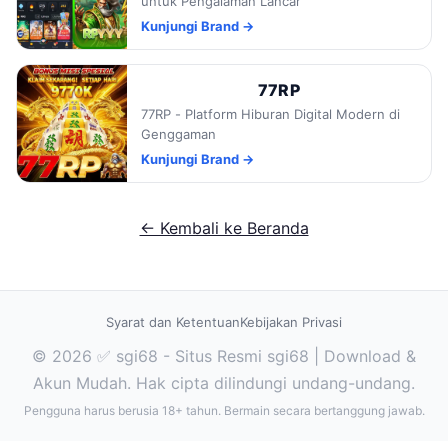
untuk Pengalaman Lancar
Kunjungi Brand →
77RP
77RP - Platform Hiburan Digital Modern di
Genggaman
Kunjungi Brand →
← Kembali ke Beranda
Syarat dan Ketentuan
Kebijakan Privasi
© 2026 ✅ sgi68 - Situs Resmi sgi68 | Download &
Akun Mudah. Hak cipta dilindungi undang-undang.
Pengguna harus berusia 18+ tahun. Bermain secara bertanggung jawab.