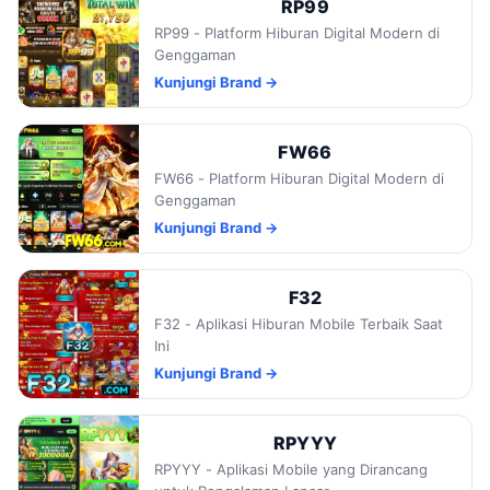
RP99
RP99 - Platform Hiburan Digital Modern di
Genggaman
Kunjungi Brand →
FW66
FW66 - Platform Hiburan Digital Modern di
Genggaman
Kunjungi Brand →
F32
F32 - Aplikasi Hiburan Mobile Terbaik Saat
Ini
Kunjungi Brand →
RPYYY
RPYYY - Aplikasi Mobile yang Dirancang